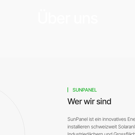
Über uns
SUNPANEL
Wer wir sind
SunPanel ist ein innovatives En
installieren schweizweit Solaran
Industriedächern und Grossfläc